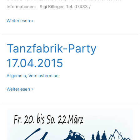
Informationen: Sigi Killinger, Tel. 07433 /
Fitgymnastik
Weiterlesen »
–
neuer
Kurs
Tanzfabrik-Party
–
17.04.2015
Montag,
21.
September
Allgemein
,
Vereinstermine
2015
Tanzfabrik-
Weiterlesen »
Party
17.04.2015