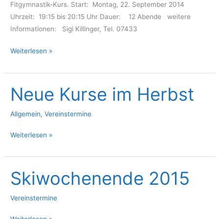
Fitgymnastik-Kurs. Start: Montag, 22. September 2014
Uhrzeit: 19:15 bis 20:15 Uhr Dauer: 12 Abende weitere
Informationen: Sigi Killinger, Tel. 07433
Fitgymnastik
Weiterlesen »
–
neuer
Kurs
Neue Kurse im Herbst
–
Montag,
Allgemein
,
Vereinstermine
22.
Neue
Weiterlesen »
September
Kurse
2014
im
Herbst
Skiwochenende 2015
Vereinstermine
Skiwochenende
Weiterlesen »