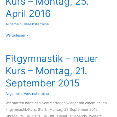
Kurs – Montag, 25.
April 2016
Allgemein
,
Vereinstermine
Fitgymnastik
Weiterlesen »
–
neuer
Kurs
Fitgymnastik – neuer
–
Kurs – Montag, 21.
Montag,
25.
September 2015
April
2016
Allgemein
,
Vereinstermine
Wir starten nach den Sommerferien wieder mit einem neuen
Fitgymnastik-Kurs. Start: Montag, 21. September 2015,
Uhrzeit: 19:30 bis 20:30 Uhr, Dauer: 12 Abende. Weitere