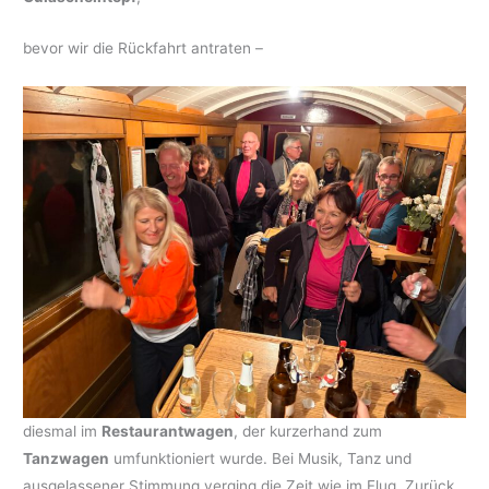
bevor wir die Rückfahrt antraten –
diesmal im
Restaurantwagen
, der kurzerhand zum
Tanzwagen
umfunktioniert wurde. Bei Musik, Tanz und
ausgelassener Stimmung verging die Zeit wie im Flug. Zurück