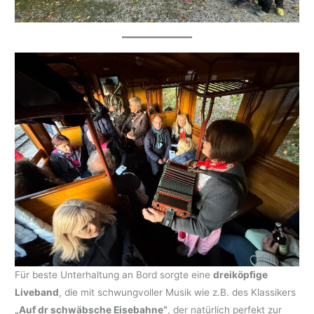
Für beste Unterhaltung an Bord sorgte eine
dreiköpfige
Liveband
, die mit schwungvoller Musik wie z.B. des Klassikers
„Auf dr schwäbsche Eisebahne“
, der natürlich perfekt zur