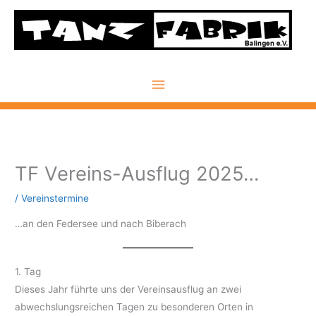
Zum
Inhalt
springen
Hauptmenü
TF Vereins-Ausflug 2025…
/
Vereinstermine
…an den Federsee und nach Biberach
1. Tag
Dieses Jahr führte uns der Vereinsausflug an zwei
abwechslungsreichen Tagen zu besonderen Orten in