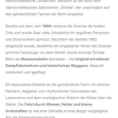
oberschwäbische Landschaft. Benannt ist sie nach dem
oberschwäbischen Spitznamen „Öchsle“, der ursprünglich auf
den gemächlichen Fahrstil der Bahn anspielte.
Bereits seit dem Jahr
1899
verband die Strecke die beiden
Orte und wurde über viele Jahrzehnte im regulären Personen-
und Güterverkehr genutzt. Nachdem der Betrieb 1983
eingestellt wurde, bewahrte ein engagierter Verein die Strecke
und ihre Fahrzeuge vor dem Verfall. Heute wird die Öchsle-
Bahn als
Museumsbahn
betrieben – mit
original erhaltenen
Dampflokomotiven und historischen Waggons
, liebevoll
restauriert und gepflegt.
Ein besonderes Erlebnis ist die gemächliche Fahrt mit offenen
Fenstern, begleitet vom rhythmischen Schnauben der
Lokomotive und dem nostalgischen Rattern der Räder über die
Gleise. Die
Fahrt durch Wiesen, Felder und kleine
Ortschaften
ist wie eine Zeitreise in eine längst vergangene
Ära der Eisenbahngeschichte.