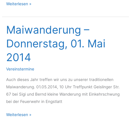
Lochenhütte
Weiterlesen »
Reloaded
oder
10
Maiwanderung –
Years
Donnerstag, 01. Mai
After
2014
Vereinstermine
Auch dieses Jahr treffen wir uns zu unserer traditionellen
Maiwanderung. 01.05.2014, 10 Uhr Treffpunkt Geislinger Str.
67 bei Sigi und Bernd kleine Wanderung mit Einkehrschwung
bei der Feuerwehr in Engstlatt
Maiwanderung
Weiterlesen »
–
Donnerstag,