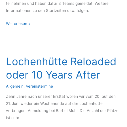
teilnehmen und haben dafür 3 Teams gemeldet. Weitere
Informationen zu den Startzeiten usw. folgen.
Süddeutsche
Weiterlesen »
Hip
Hop
und
VideoClip
Lochenhütte Reloaded
Meisterschaft
2014
oder 10 Years After
Allgemein
,
Vereinstermine
Zehn Jahre nach unserer Ersttat wollen wir vom 20. auf den
21. Juni wieder ein Wochenende auf der Lochenhütte
verbringen. Anmeldung bei Bärbel Mohl. Die Anzahl der Plätze
ist sehr