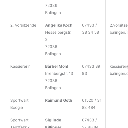
72336
Balingen
2. Vorsitzende
Angelika Koch
07433 /
2.vorsitz
Hesselbergstr.
38 34 58
balingen.
2
72336
Balingen
Kassiererin
Bärbel Mohl
07433 89
kassierer
Irrenbergstr. 13
93
balingen.
72336
Balingen
Sportwart
Raimund Goth
01520 / 31
Boogie
83 484
Sportwart
Siglinde
07433 /
Tanzfabrik
Killinger
27 48 84