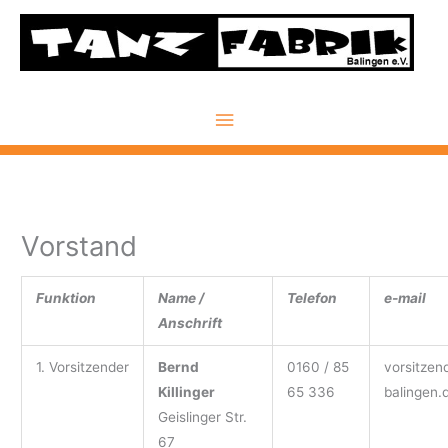
Zum
Inhalt
springen
Hauptmenü
Vorstand
Funktion
Name /
Telefon
e-mail
Anschrift
1. Vorsitzender
Bernd
0160 / 85
vorsitzen
Killinger
65 336
balingen.
Geislinger Str.
67