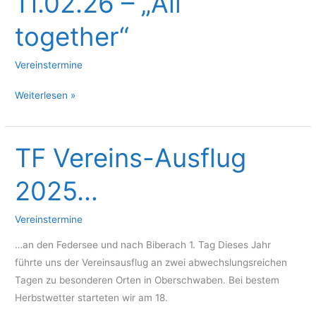
11.02.26 – „All
together“
Vereinstermine
Faschingstraining
Weiterlesen »
am
11.02.26
–
TF Vereins-Ausflug
„All
2025…
together“
Vereinstermine
…an den Federsee und nach Biberach 1. Tag Dieses Jahr
führte uns der Vereinsausflug an zwei abwechslungsreichen
Tagen zu besonderen Orten in Oberschwaben. Bei bestem
Herbstwetter starteten wir am 18.