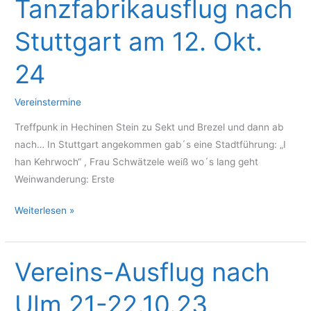
Tanzfabrikausflug nach
Jahre
Stuttgart am 12. Okt.
Tanzfabrik
Balingen
24
e.V.
am
Vereinstermine
24.05.2025
Treffpunk in Hechinen Stein zu Sekt und Brezel und dann ab
nach… In Stuttgart angekommen gab´s eine Stadtführung: „I
han Kehrwoch“ , Frau Schwätzele weiß wo´s lang geht
Weinwanderung: Erste
Tanzfabrikausflug
Weiterlesen »
nach
Stuttgart
am
Vereins-Ausflug nach
12.
Ulm 21-22.10.23
Okt.