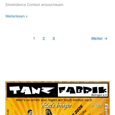
Streetdance Contest anzuschauen.
18.
Weiterlesen »
Streetdance
Contest
–
1
2
3
Weiter
→
Mannheim