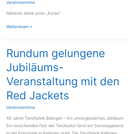
Vereinstermine
Näheres siehe unter „Kurse“
Anfängerkurs
Weiterlesen »
ausgebucht
Rundum gelungene
Jubiläums-
Veranstaltung mit den
Red Jackets
Vereinstermine
40 Jahre Tanzfabrik Balingen – Ein unvergessliches Jubiläum
Ein rauschendes Fest der Tanzkultur fand am Samstagabend
in der Eberthalle in Balingen statt: Die Tanzfabrik Balingen