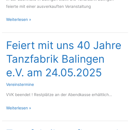
feierte mit einer ausverkauften Veranstaltung
Rundum
Weiterlesen »
gelungene
Jubiläums-
Veranstaltung
Feiert mit uns 40 Jahre
mit
Tanzfabrik Balingen
den
Red
e.V. am 24.05.2025
Jackets
Vereinstermine
VVK beendet ! Restplätze an der Abendkasse erhältlich…
Feiert
Weiterlesen »
mit
uns
40