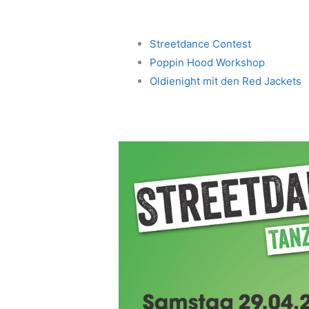
Streetdance Contest
Poppin Hood Workshop
Oldienight mit den Red Jackets