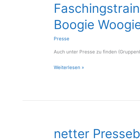
Faschingstrai
Boogie Woogie
Presse
Auch unter Presse zu finden (Gruppenb
Faschingstraining
Weiterlesen »
am
07.02.24
Boogie
Woogie
&
Disco
Fox
netter Presseb