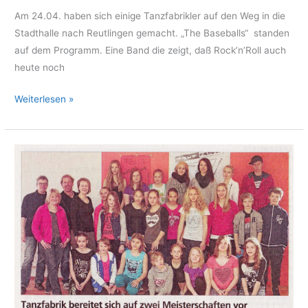
Am 24.04. haben sich einige Tanzfabrikler auf den Weg in die
Stadthalle nach Reutlingen gemacht. „The Baseballs“ standen
auf dem Programm. Eine Band die zeigt, daß Rock’n’Roll auch
heute noch
„The
Weiterlesen »
Baseballs“
in
Reutlingen
–
24.
April
2014