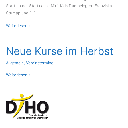
Start. In der Startklasse Mini-Kids Duo belegten Franziska
Stumpp und […]
Süddeutsche
Weiterlesen »
Hip
Hop
und
Neue Kurse im Herbst
Videoclip
Meisterschaft
Allgemein
,
Vereinstermine
2014
Neue
Weiterlesen »
Kurse
im
Herbst