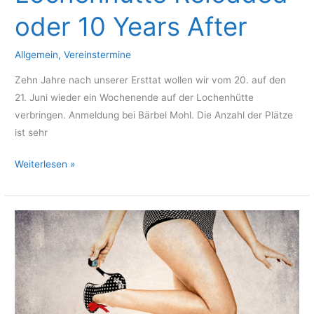
2014
oder 10 Years After
Allgemein
,
Vereinstermine
Zehn Jahre nach unserer Ersttat wollen wir vom 20. auf den
21. Juni wieder ein Wochenende auf der Lochenhütte
verbringen. Anmeldung bei Bärbel Mohl. Die Anzahl der Plätze
ist sehr
Lochenhütte
Weiterlesen »
Reloaded
oder
10
Years
After