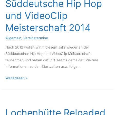
Süddeutsche Hip Hop
und VideoClip
Meisterschaft 2014
Allgemein
,
Vereinstermine
Nach 2012 wollen wir in diesem Jahr wieder an der
Süddeutschen Hip Hop und VideoClip Meisterschaft
teilnehmen und haben dafür 3 Teams gemeldet. Weitere
Informationen zu den Startzeiten usw. folgen.
Süddeutsche
Weiterlesen »
Hip
Hop
und
VideoClip
Lochenhütte Reloaded
Meisterschaft